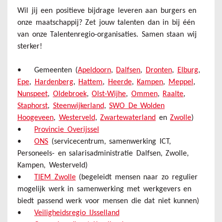
Wil jij een positieve bijdrage leveren aan burgers en
onze maatschappij? Zet jouw talenten dan in bij één
van onze Talentenregio-organisaties. Samen staan wij
sterker!
• Gemeenten (
Apeldoorn
,
Dalfsen
,
Dronten
,
Elburg
,
Epe
,
Hardenberg
,
Hattem
,
Heerde
,
Kampen
,
Meppel
,
Nunspeet
,
Oldebroek
,
Olst-Wijhe
,
Ommen
,
Raalte
,
Staphorst
,
Steenwijkerland
,
SWO De Wolden
Hoogeveen
,
Westerveld
,
Zwartewaterland
en
Zwolle
)
•
Provincie Overijssel
•
ONS
(servicecentrum, samenwerking ICT,
Personeels- en salarisadministratie Dalfsen, Zwolle,
Kampen, Westerveld)
•
TIEM Zwolle
(begeleidt mensen naar zo regulier
mogelijk werk in samenwerking met werkgevers en
biedt passend werk voor mensen die dat niet kunnen)
•
Veiligheidsregio IJsselland