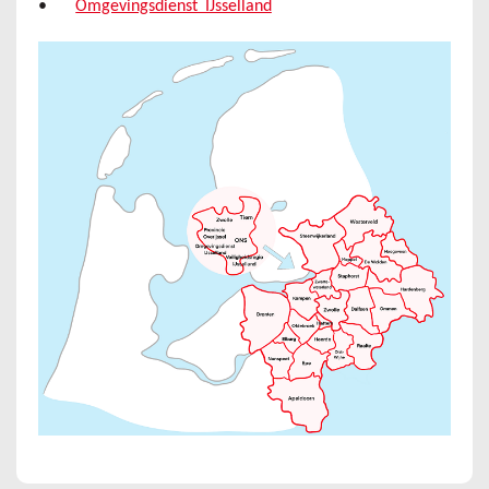
•
Omgevingsdienst IJsselland
Image