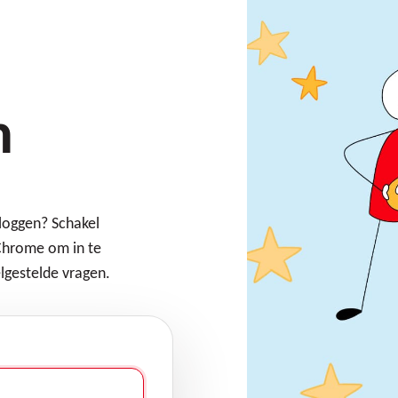
n
nloggen? Schakel
Chrome om in te
lgestelde vragen.