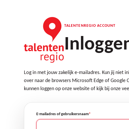
Overslaan
en
naar
de
TALENTENREGIO ACCOUNT
inhoud
gaan
Inlogge
Log in met jouw zakelijk e-mailadres. Kun jij niet i
over naar de browsers Microsoft Edge of Google 
kunnen loggen op onze website of kijk bij onze vee
E-mailadres of gebruikersnaam