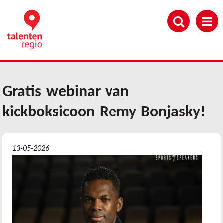
Overslaan
en
naar
de
inhoud
gaan
Gratis webinar van
kickboksicoon Remy Bonjasky!
13-05-2026