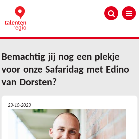
Overslaan
en
naar
de
inhoud
gaan
Bemachtig jij nog een plekje
voor onze Safaridag met Edino
van Dorsten?
23-10-2023